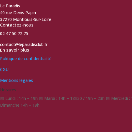
Le Paradis
40 rue Denis Papin
37270 Montlouis-Sur-Loire
Contactez-nous
02 47 50 72 75
contact@leparadisclub.fr
En savoir plus
Politique de confidentialité
CGU
Mentions légales
Horaires
📅 Lundi : 14h – 19h 📅 Mardi : 14h – 18h30 / 19h – 23h 📅 Mercredi 
Dimanche 14h – 19h