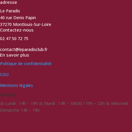
adresse
Le Paradis
40 rue Denis Papin
37270 Montlouis-Sur-Loire
Contactez-nous
02 47 50 72 75
contact@leparadisclub.fr
En savoir plus
Politique de confidentialité
CGU
Mentions légales
Horaires
📅 Lundi : 14h – 19h 📅 Mardi : 14h – 18h30 / 19h – 23h 📅 Mercredi 
Dimanche 14h – 19h