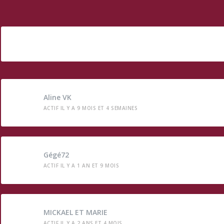
Aline VK
ACTIF IL Y A 9 MOIS ET 4 SEMAINES
Gégé72
ACTIF IL Y A 1 AN ET 9 MOIS
MICKAEL ET MARIE
ACTIF IL Y A 2 ANS ET 4 MOIS