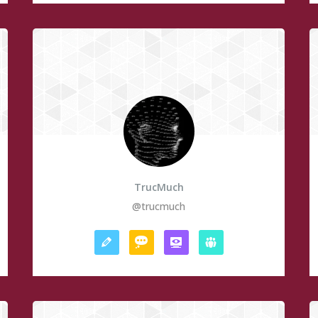
TrucMuch
@trucmuch