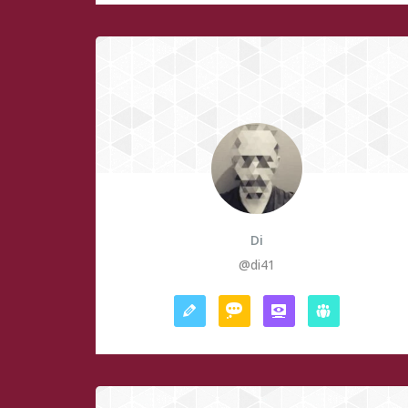
Di
@di41