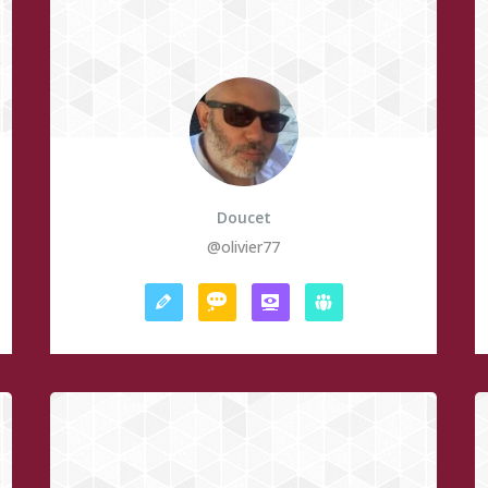
Doucet
@olivier77