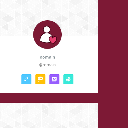
Romain
@romain