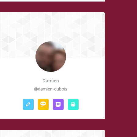
Damien
@damien-dubois