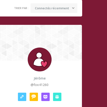
Connectés récemment
TRIER PAR :
Jérôme
@fox41260