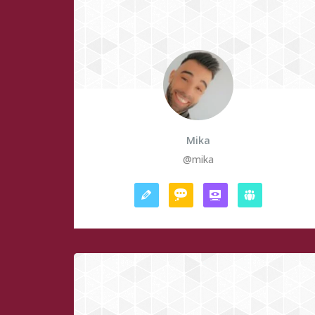
Mika
@mika