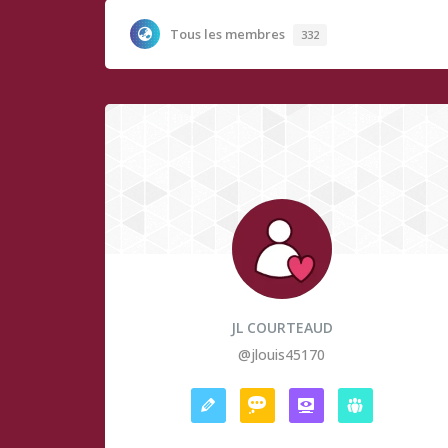
Tous les membres
332
JL COURTEAUD
@jlouis45170